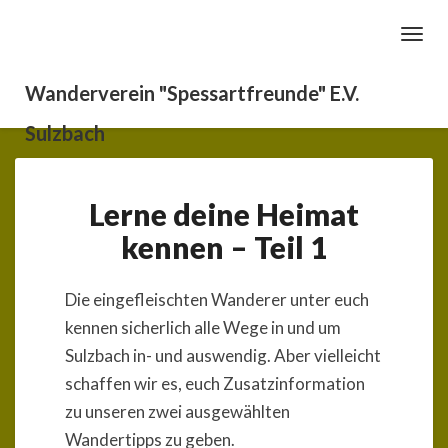
Toggl
Navig
Wanderverein "Spessartfreunde" E.V.
Sulzbach
Lerne
Lerne deine Heimat
deine
Heimat
kennen – Teil 1
kennen
–
Teil
Die eingefleischten Wanderer unter euch
1
kennen sicherlich alle Wege in und um
Sulzbach in- und auswendig. Aber vielleicht
schaffen wir es, euch Zusatzinformation
zu unseren zwei ausgewählten
Wandertipps zu geben.