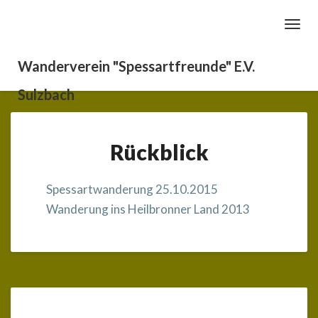
Toggl
Navig
Wanderverein "Spessartfreunde" E.V.
Sulzbach
Rückblick
Rückblick
Spessartwanderung 25.10.2015
Wanderung ins Heilbronner Land 2013